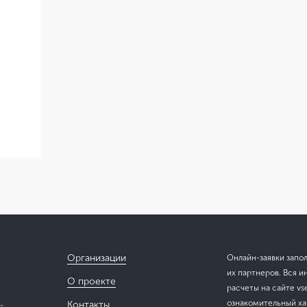
Организации
Онлайн-заявки запо
их партнеров. Вся и
О проекте
расчеты на сайте vs
ознакомительный хар
Контакты