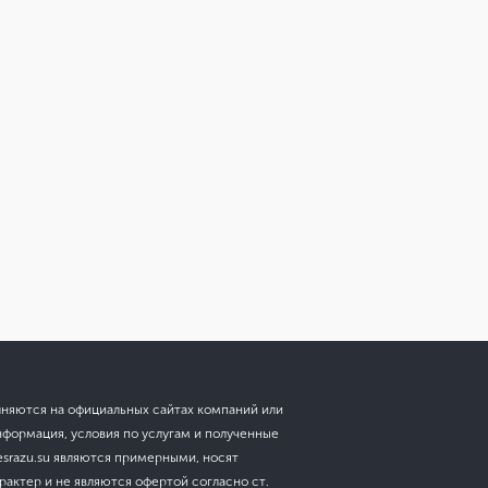
лняются на официальных сайтах компаний или
нформация, условия по услугам и полученные
esrazu.su являются примерными, носят
актер и не являются офертой согласно ст.