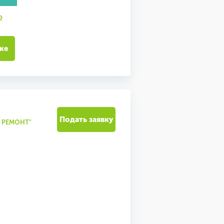
ю
ке
Подать заявку
А РЕМОНТ"