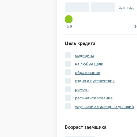
% в год
5.9
1
Цель кредита
медицина
на любые цели
образование
отдых и путешествия
ремонт
рефинансирование
улучшение жилищных условий
Возраст заемщика