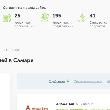
Сегодня на нашем сайте:
25
195
41
кредитных
кредитных
банковских
организаций
предложений
продуктов
3 000 000
лей в Самаре
Одобрение
Минимальная ставка
М
АЛЬФА-БАНК
- САМАРА