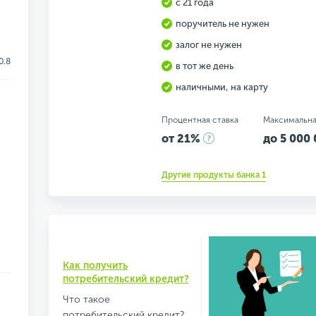
с 21 года
поручитель не нужен
залог не нужен
0.8
в тот же день
наличными, на карту
Процентная ставка
Максимальна
от 21%
до 5 000 
Другие продукты банка 1
Как получить
потребительский кредит?
Что такое
потребительский кредит?