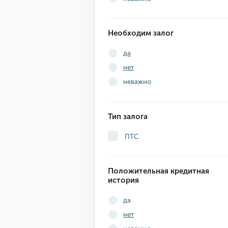
Необходим залог
да
нет
неважно
Тип залога
ПТС
Положительная кредитная
история
да
нет